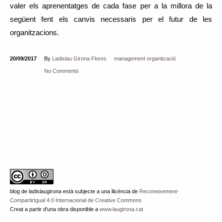
valer els aprenentatges de cada fase per a la millora de la
següent fent els canvis necessaris per el futur de les
organitzacions.
20/09/2017
By
Ladislau Girona Flores
management
organització
No Comments
blog de ladislaugirona
està subjecte a una llicència de
Reconeixement-
CompartirIgual 4.0 Internacional de Creative Commons
Creat a partir d'una obra disponible a
www.laugirona.cat