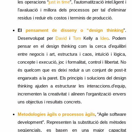
les operacions “
just in time
”, l’automatització intel.ligent i
l’avaluació i millora dels processos per tal d’eliminar
residus i reduir els costos i terminis de producció.
El
pensament de disseny o “design thinking
”.
Desenvolupat per
David
i
Tom
Kelly a
Ideo
. Podem
pensar en el design thinking com la cerca d’equilibri
entre negocis i art, estructura i caos, intuïció i lògica,
concepte i execució, joc i formalitat, control i llibertat. No
és quelcom que es deixi reduir a un conjunt de post-it
enganxats a la paret. Els principis i solucions del design
thinking ajuden a estructurar les interaccions.d’equip,
incrementen la creativitat i alineen l’organització envers
uns objectius i resultats concrets.
Metodologies àgils o processos àgils
, “Agile software
development”. Representen la substitució dels mètodes
seqüencials, es basen en una major capacitat