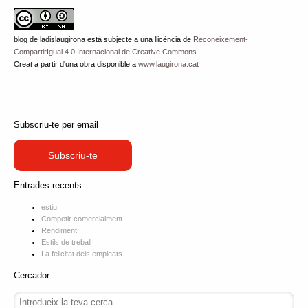
blog de ladislaugirona
està subjecte a una llicència de
Reconeixement-
CompartirIgual 4.0 Internacional de Creative Commons
Creat a partir d'una obra disponible a
www.laugirona.cat
Subscriu-te per email
Subscriu-te
Entrades recents
estiu
Competir comercialment
Rendiment
Estils de treball
La felicitat dels empleats
Cercador