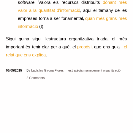
software. Valora els recursos distribuïts
dónant més
valor a la quantitat d’informació
, aquí el tamany de les
empreses torna a ser fonamental,
quan més grans més
informació
(!).
Sigui quina sigui l’estructura organitzativa triada, el més
important és tenir clar per a què, el
propòsit
que ens guia
i el
relat que ens explica
.
06/05/2015
By
Ladislau Girona Flores
estratègia
management
organització
2 Comments