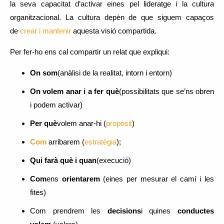
la seva capacitat d’activar eines pel lideratge i la cultura
organitzacional. La cultura depèn de que siguem capaços
de
crear i mantenir
aquesta visió compartida.
Per fer-ho ens cal compartir un relat que expliqui:
On som
(anàlisi de la realitat, intorn i entorn)
On volem anar i a fer què
(possibilitats que se’ns obren
i podem activar)
Per què
volem anar-hi (
propòsit
)
Com
arribarem (
estratègia
);
Qui farà què i quan
(execució)
Com
ens
orientarem
(eines per mesurar el camí i les
fites)
Com prendrem les
decisions
i quines
conductes