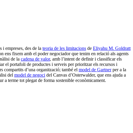
ns i empreses, des de la
teoria de les limitacions
de
Eliyahu M. Goldratt
n ens fixem amb el poder negociador que tenim en relació als agents
nàlisi de la
cadena de valor
, amb l’intent de definir i classificar els
ar el portafoli de productes i serveis per prioritzar els recursos i
ors compartits d’una organització; també el
model de Gartner
per a la
lisi del
model de negoci
del Canvas d’Osterwalder, que ens ajuda a
r dur a terme tot plegat de forma sostenible econòmicament.