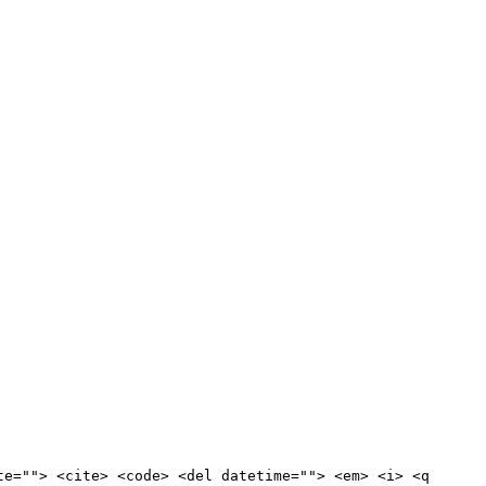
te=""> <cite> <code> <del datetime=""> <em> <i> <q