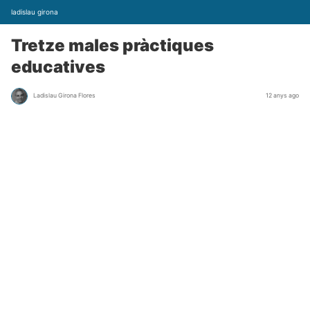
ladislau girona
Tretze males pràctiques
educatives
Ladislau Girona Flores
12 anys ago