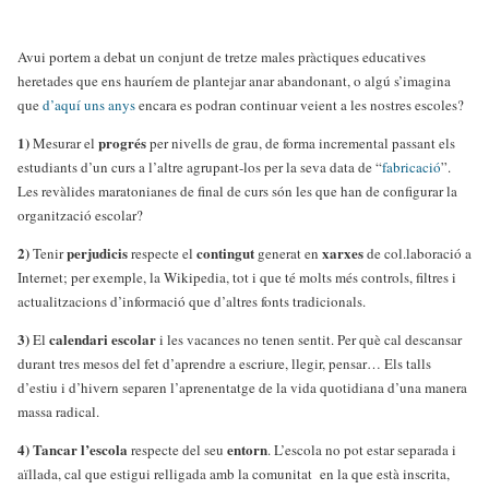
Avui portem a debat un conjunt de tretze males pràctiques educatives
heretades que ens hauríem de plantejar anar abandonant, o algú s’imagina
que
d’aquí uns anys
encara es podran continuar veient a les nostres escoles?
1)
progrés
Mesurar el
per nivells de grau, de forma incremental passant els
estudiants d’un curs a l’altre agrupant-los per la seva data de “
fabricació
”.
Les revàlides maratonianes de final de curs són les que han de configurar la
organització escolar?
2)
perjudicis
contingut
xarxes
Tenir
respecte el
generat en
de col.laboració a
Internet; per exemple, la Wikipedia, tot i que té molts més controls, filtres i
actualitzacions d’informació que d’altres fonts tradicionals.
3)
calendari
escolar
El
i les vacances no tenen sentit. Per què cal descansar
durant tres mesos del fet d’aprendre a escriure, llegir, pensar… Els talls
d’estiu i d’hivern separen l’aprenentatge de la vida quotidiana d’una manera
massa radical.
4)
Tancar l’escola
entorn
respecte del seu
. L’escola no pot estar separada i
aïllada, cal que estigui relligada amb la comunitat en la que està inscrita,