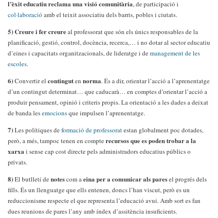
l’èxit educatiu reclama una visió comunitària
, de participació i
col·laboració
amb el teixit associatiu dels barris, pobles i ciutats.
5)
Creure i fer creure
al professorat que són els únics responsables de la
planificació, gestió, control, docència, recerca,… i no dotar al sector educatiu
d’eines i capacitats organitzacionals, de lideratge i de
management de les
escoles
.
6)
contingut
norma
Convertir el
en
. És a dir, orientar l’acció a l’aprenentatge
d’un contingut determinat… que caducarà… en comptes d’orientar l’acció a
produir pensament, opinió i criteris propis. La orientació a les dades a deixat
de banda les
emocions
que impulsen l’aprenentatge.
7)
Les polítiques de
formació de professorat
estan globalment poc dotades,
recursos que es poden trobar a la
però, a més, tampoc tenen en compte
xarxa
i sense cap cost directe pels administradors educatius públics o
privats.
8)
notes
eina per a comunicar als pares
El butlletí de
com a
el progrés dels
fills. És un llenguatge que ells entenen, doncs l’han viscut, però es un
reduccionisme respecte el que representa l’educació avui. Amb sort es fan
dues reunions de pares l’any amb índex d’assitència insuficients.