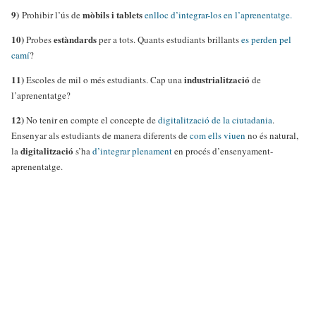
9)
mòbils i tablets
Prohibir l’ús de
enlloc d’integrar-los en l’aprenentatge.
10)
estàndards
Probes
per a tots. Quants estudiants brillants
es perden pel
camí
?
11)
industrialització
Escoles de mil o més estudiants. Cap una
de
l’aprenentatge?
12)
No tenir en compte el concepte de
digitalització de la ciutadania
.
Ensenyar als estudiants de manera diferents de
com ells viuen
no és natural,
digitalització
la
s’ha
d’integrar plenament
en procés d’ensenyament-
aprenentatge.